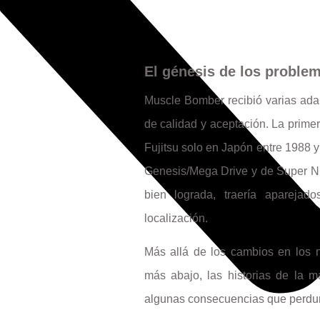
El génesis de los proble
Muscle Bomber recibió varias ada
de calidad y aceptación. La prim
Fujitsu solo en Japón entre 1988 y
Genesis/Mega Drive y de Super Ni
bien lograda, traería aparej
localización.
Más allá de los cambios en los n
más abajo, las historias de la 
algunas consecuencias que perdur