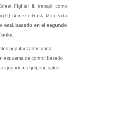
reet Fighter II, trabajó como
ing IQ Gomez o Rasta Mon en la
je
está basado en el segundo
Blanka
.
ntos popularizados por la
r un esquema de control basado
los jugadores golpear, patear