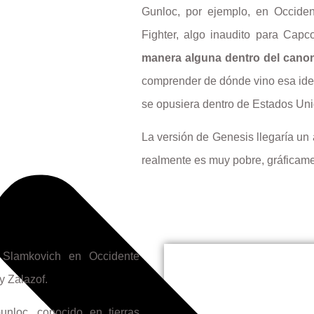
Gunloc, por ejemplo, en Occiden
Fighter, algo inaudito para Ca
manera alguna dentro del canon 
comprender de dónde vino esa idea
se opusiera dentro de Estados Uni
La versión de Genesis llegaría un
realmente es muy pobre, gráficam
f Slamkovich en Occidente
y Zalazof.
loc, conocido en tierras