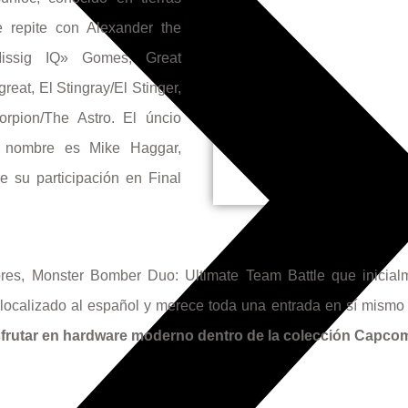
 repite con Alexander the
Missig IQ» Gomes, Great
reat, El Stingray/El Stinger,
rpion/The Astro. El úncio
 nombre es Mike Haggar,
 su participación en Final
iores, Monster Bomber Duo: Ultimate Team Battle que inicial
 localizado al español y merece toda una entrada en sí mismo 
frutar en hardware moderno dentro de la colección Capc