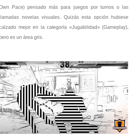
Own Pace) pensado más para juegos por turnos o las
llamadas novelas visuales. Quizás esta opción hubiese
calzado mejor en la categoría «Jugabilidad» (Gameplay),
pero es un área gris.