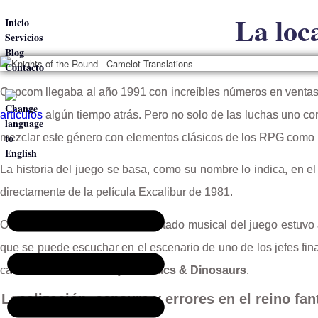
La loc
Inicio
Servicios
Blog
Contacto
Capcom llegaba al año 1991 con increíbles números en ventas p
artículos
algún tiempo atrás. Pero no solo de las luchas uno co
mezclar este género con elementos clásicos de los RPG como l
La historia del juego se basa, como su nombre lo indica, en el
directamente de la película Excalibur de 1981.
Otro dato curioso es que el apartado musical del juego estuvo 
que se puede escuchar en el escenario de uno de los jefes fina
caso de
The Punisher
y
Cadillacs & Dinosaurs
.
Localización, censura y errores en el reino fan