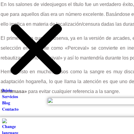
En los salones de videojuegos el título fue un verdadero éxito
que para aquellos días era un número excelente. Basándose en 
ello implica en materia de localización/censura dadas las duras
El primer punto que se observa, ya en la versión de arcades, 
selección en adelante como «Perceval» se convierte en inex
rebautizarlo como «Percival» y así lo mantendría durante los p
Hemos visto en muchos casos como la sangre es muy discutid
adaptación hogareña, lo que llama la atención es que uno de
Inicio
Muramasa»
para evitar cualquier referencia a la sangre.
Servicios
Blog
Contacto