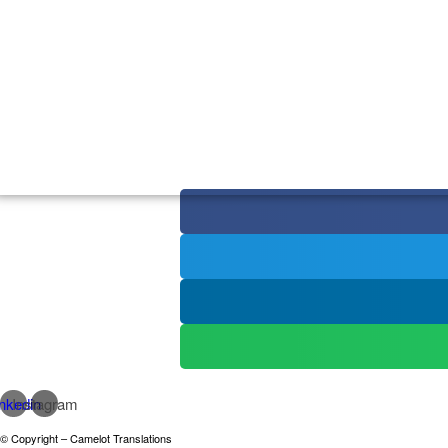
nkedin
Instagram
© Copyright – Camelot Translations