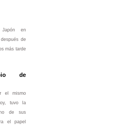
n Japón en
o después de
os más tarde
bio de
r el mismo
oy, tuvo la
uno de sus
ra el papel