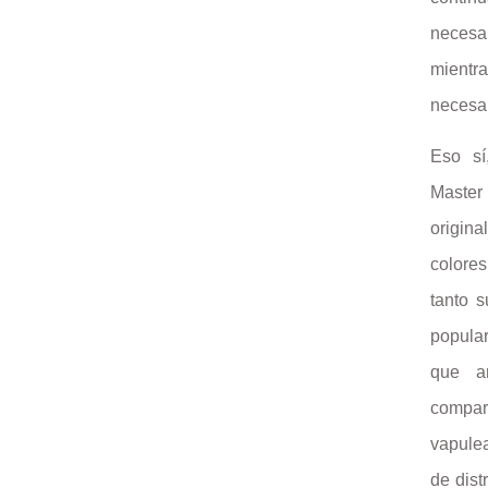
necesa
mientr
necesar
Eso sí
Master
origin
colore
tanto s
popula
que a
compa
vapule
de dist