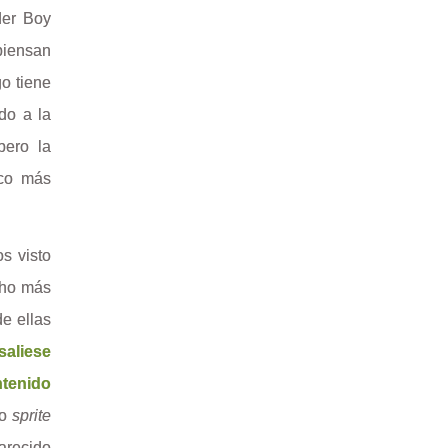
der Boy
piensan
o tiene
do a la
 pero la
oco más
s visto
ucho más
de ellas
saliese
ntenido
vo
sprite
arecido