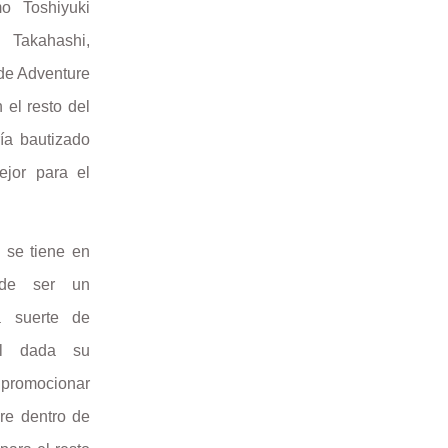
mo Toshiyuki
 Takahashi,
 de Adventure
 el resto del
ría bautizado
jor para el
i se tiene en
 de ser un
 suerte de
al dada su
e promocionar
pre dentro de