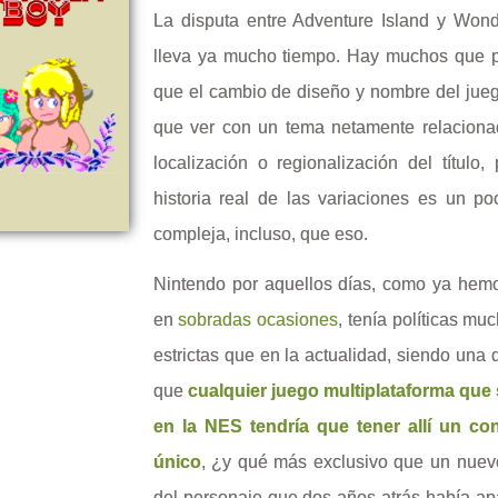
La disputa entre Adventure Island y Won
lleva ya mucho tiempo. Hay muchos que 
que el cambio de diseño y nombre del jueg
que ver con un tema netamente relaciona
localización o regionalización del título,
historia real de las variaciones es un p
compleja, incluso, que eso.
Nintendo por aquellos días, como ya hemo
en
sobradas ocasiones
, tenía políticas m
estrictas que en la actualidad, siendo una 
que
cualquier juego multiplataforma que 
en la NES tendría que tener allí un co
único
, ¿y qué más exclusivo que un nue
del personaje que dos años atrás había ap