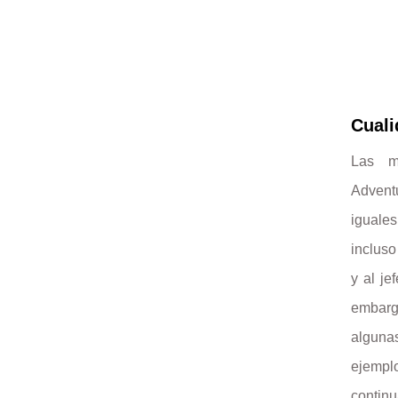
Cuali
Las m
Advent
iguales
incluso
y al je
embargo
algunas
ejemp
continu