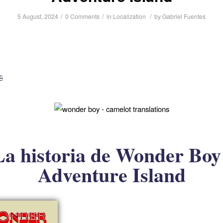
/
/
/
5 August, 2024
0 Comments
in
Localization
by
Gabriel Fuentes
La historia de Wonder Boy 
Adventure Island