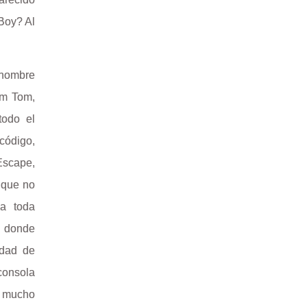
Boy? Al
 nombre
om Tom,
todo el
 código,
scape,
 que no
 a toda
s donde
idad de
consola
n mucho