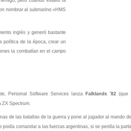
emigo, pero cuando estalló la
eron nombrar al submarino «HMS
mento inglés y generó bastante
a política de la época, crear un
uienes la combatían en el campo
ate, Personal Software Services lanza
Falklands ’82
(que s
a ZX Spectrum.
gunas de las batallas de la guerra y pone al jugador al mando de
 se podía comandar a las fuerzas argentinas, si se perdía la par