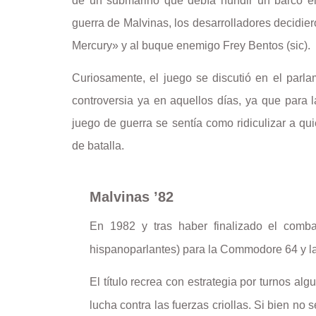
de un submarino que debía hundir un barco en
guerra de Malvinas, los desarrolladores decidi
Mercury» y al buque enemigo Frey Bentos (sic).
Curiosamente, el juego se discutió en el parla
controversia ya en aquellos días, ya que para l
juego de guerra se sentía como ridiculizar a q
de batalla.
Malvinas ’82
En 1982 y tras haber finalizado el comb
hispanoparlantes) para la Commodore 64 y l
El título recrea con estrategia por turnos al
lucha contra las fuerzas criollas. Si bien no