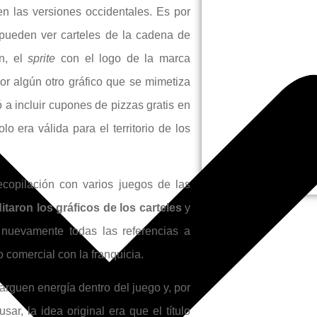
n las versiones occidentales. Es por
 pueden ver carteles de la cadena de
ón, el
sprite
con el logo de la marca
r algún otro gráfico que se mimetiza
 a incluir cupones de pizzas gratis en
lo era válida para el territorio de los
opilación con varios juegos de las
taron los gráficos de los carteles
y
 nuevamente todas las referencias a
o comercial con la franquicia.
arguen energía dentro del juego y, por
ar, la idea original era que el título