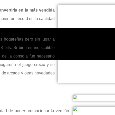
nvertiría en la más vendida
bién un récord en la cantidad
as hogareñas pero sin lugar a
 bits. Si bien es indiscutible
 de la consola fue necesario
 hogareña el juego creció y se
e de arcade y otras novedades
idad de poder promocionar la versión