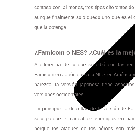
contase con, al menos, tres tipos diferentes de
aunque finalmente solo quedó uno que es el q
que la obtenga.
¿Famicom o NES? ¿Cuál es la mejo
A diferencia de lo que sucedió con las recr
Famicom en Japón que a la NES en América y 
parezca, la versión japonesa tiene aspecto
versiones occidentales.
En principio, la dificultad de la versión de 
solo porque el caudal de enemigos en pan
porque los ataques de los héroes son más f