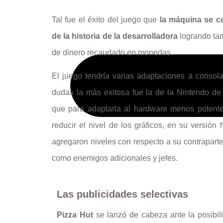
Tal fue el éxito del juego que
la máquina se co
de la historia de la desarrolladora
logrando tam
de dinero recaudado en monedas.
El juego tendría varias adaptaciones a consol
dudas la más exitosa fue la de la Nintendo de 8
que para adaptarla al hardware menos potente
reducir el nivel de los gráficos, en su versión
agregaron niveles con respecto a su contrapart
como enemigos adicionales y jefes.
Las publicidades selectivas
Pizza Hut
se lanzó de cabeza ante la posibil