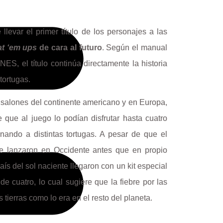
llevar el primer título de los personajes a las
at ‘em ups
de cara al futuro
. Según el manual
ES, el título continúa directamente la historia
 tortugas.
os salones del continente americano y en Europa,
e que al juego lo podían disfrutar hasta cuatro
ando a distintas tortugas. A pesar de que el
e lanzaron en Occidente antes que en propio
país del sol naciente llegaron con un kit especial
e cuatro, lo cual sugiere que la fiebre por las
 tierras como lo era en el resto del planeta.