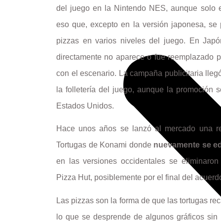
del juego en la Nintendo NES, aunque solo e
eso que, excepto en la versión japonesa, se
pizzas en varios niveles del juego. En Jap
directamente no aparece o fue reemplazado po
con el escenario. La campaña publicitaria llegó
la folletería del juego, aunque la promoción so
Estados Unidos.
Hace unos años se lanzó al mercado una rec
Tortugas de Konami donde
nuevamente se edi
en las versiones occidentales se eliminaron
Pizza Hut, posiblemente por el final del acuerd
Las pizzas son la forma de que las tortugas rec
lo que se desprende de algunos gráficos sin us