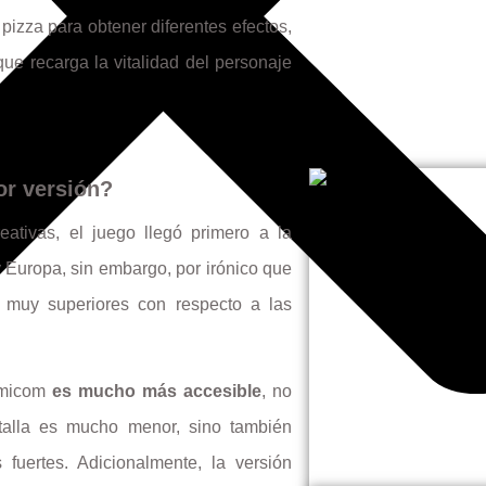
 pizza para obtener diferentes efectos,
ue recarga la vitalidad del personaje
r versión?
eativas, el juego llegó primero a la
Europa, sin embargo, por irónico que
s muy superiores con respecto a las
Famicom
es mucho más accesible
, no
talla es mucho menor, sino también
uertes. Adicionalmente, la versión