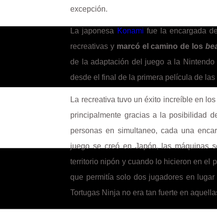
excepción.
La japonesa
Konami
fue la encargada de 
recreativas y
marcó el camino de los
be
de la adaptación del juego a la Nintendo N
desde el final de la primera película de las
La recreativa tuvo un éxito increíble en l
principalmente gracias a la posibilidad d
personas en simultaneo, cada una encarn
juego se creó en Japón, las máquinas s
territorio nipón y cuando lo hicieron en el 
que permitía solo dos jugadores en lugar d
Tortugas Ninja no era tan fuerte en aquellas